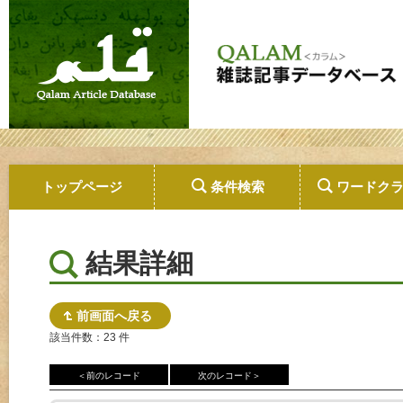
トップページ
条件検索
ワードク
結果詳細
前画面へ戻る
該当件数：23 件
＜前のレコード
次のレコード＞