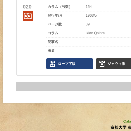
020
カラム（号数）
154
発行年/月
1963/5
ページ数
39
コラム
iklan Qalam
記事名
著者
ローマ字版
ジャウィ版