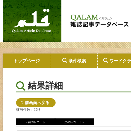
トップページ
条件検索
ワードク
結果詳細
前画面へ戻る
該当件数：26 件
＜前のレコード
次のレコード＞