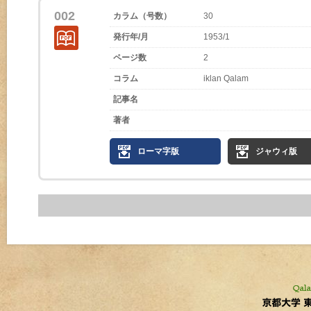
002
カラム（号数）
30
発行年/月
1953/1
ページ数
2
コラム
iklan Qalam
記事名
著者
ローマ字版
ジャウィ版