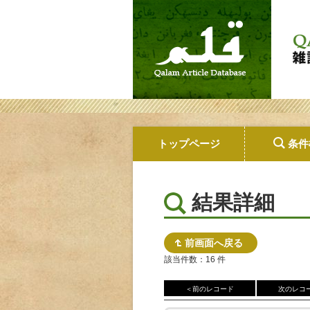
トップページ
条件
結果詳細
前画面へ戻る
該当件数：16 件
＜前のレコード
次のレコ