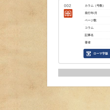
002
カラム（号数）
発行年/月
ページ数
コラム
記事名
著者
ローマ字版