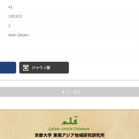
41
1953/12
2
iklan Qalam
ジャウィ版
▲ 上へ戻る