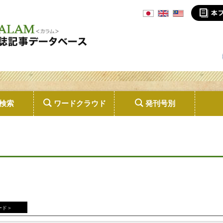
検索
ワードクラウド
発刊号別
ード＞