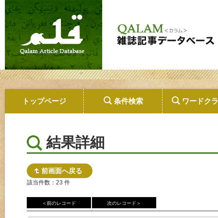
トップページ
条件検索
ワードク
結果詳細
前画面へ戻る
該当件数：23 件
＜前のレコード
次のレコード＞