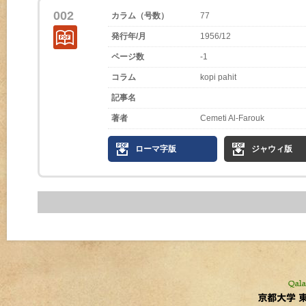
002
カラム（号数）
77
発行年/月
1956/12
ページ数
-1
コラム
kopi pahit
記事名
著者
Cemeti Al-Farouk
ローマ字版
ジャウィ版