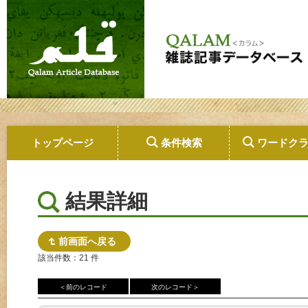
トップページ
条件検索
ワードク
結果詳細
前画面へ戻る
該当件数：21 件
＜前のレコード
次のレコード＞