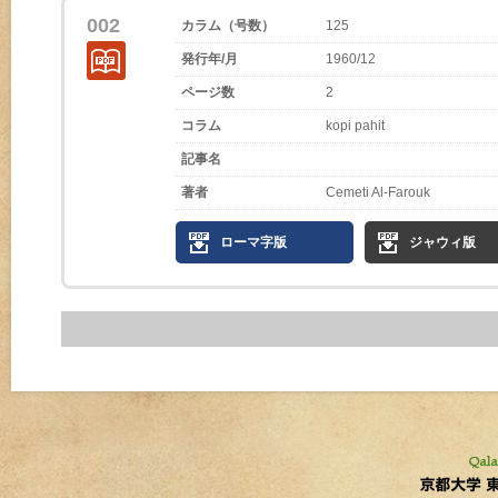
002
カラム（号数）
125
発行年/月
1960/12
ページ数
2
コラム
kopi pahit
記事名
著者
Cemeti Al-Farouk
ローマ字版
ジャウィ版