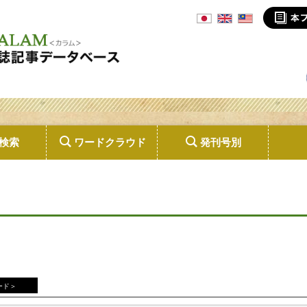
検索
ワードクラウド
発刊号別
ード＞