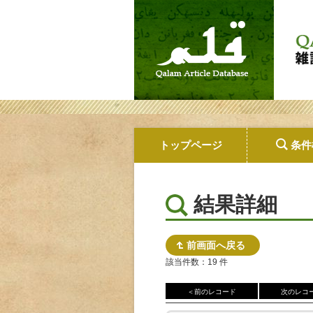
トップページ
条件
結果詳細
前画面へ戻る
該当件数：19 件
＜前のレコード
次のレコ