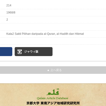
214
1968/8
2
Kata2 Sakti Pilihan daripada al-Quran, al-Hadith dan Hikmat
ジャウィ版
▲ 上へ戻る