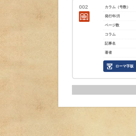
002
カラム（号数）
発行年/月
ページ数
コラム
記事名
著者
ローマ字版