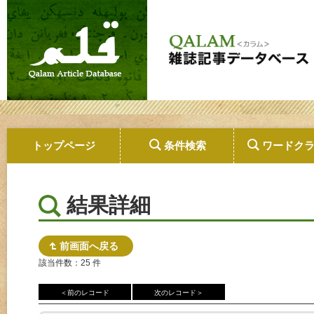
トップページ
条件検索
ワードク
結果詳細
前画面へ戻る
該当件数：25 件
＜前のレコード
次のレコード＞