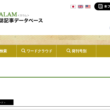
検索
ワードクラウド
発刊号別
ード＞