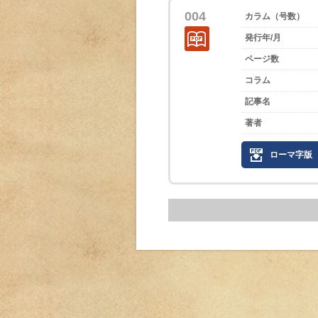
004
カラム（号数）
発行年/月
ページ数
コラム
記事名
著者
ローマ字版