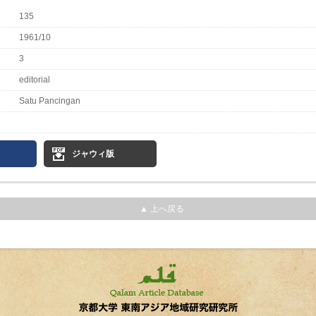
135
1961/10
3
editorial
Satu Pancingan
ジャウィ版
▲ 上へ戻る