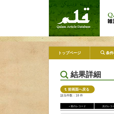
トップページ
条件
結果詳細
前画面へ戻る
該当件数：18 件
＜前のレコード
次のレコ