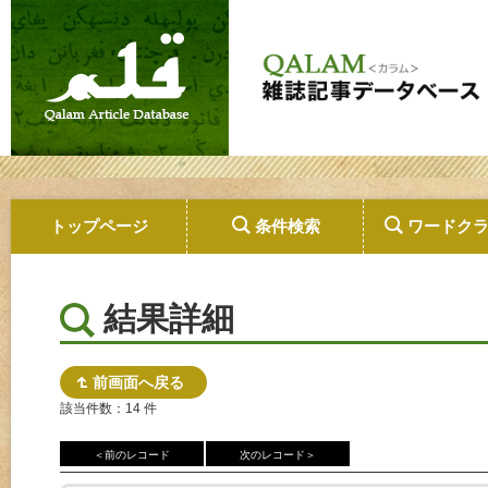
トップページ
条件検索
ワードク
結果詳細
前画面へ戻る
該当件数：14 件
＜前のレコード
次のレコード＞