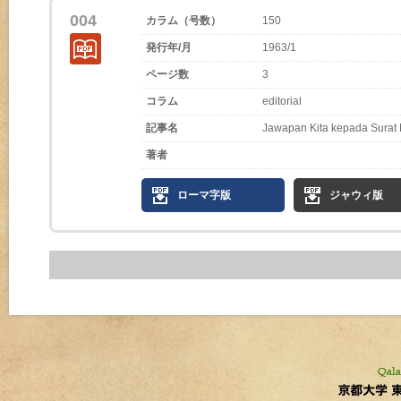
004
カラム（号数）
150
発行年/月
1963/1
ページ数
3
コラム
editorial
記事名
Jawapan Kita kepada Surat M
著者
ローマ字版
ジャウィ版