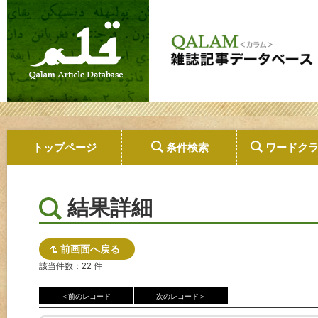
トップページ
条件検索
ワードク
結果詳細
前画面へ戻る
該当件数：22 件
＜前のレコード
次のレコード＞