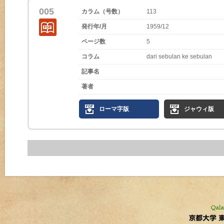
005
カラム（号数）
113
発行年/月
1959/12
ページ数
5
コラム
dari sebulan ke sebulan
記事名
著者
ローマ字版
ジャウィ版