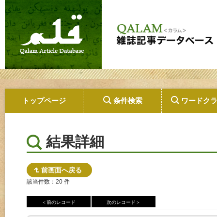
トップページ
条件検索
ワードク
結果詳細
前画面へ戻る
該当件数：20 件
＜前のレコード
次のレコード＞