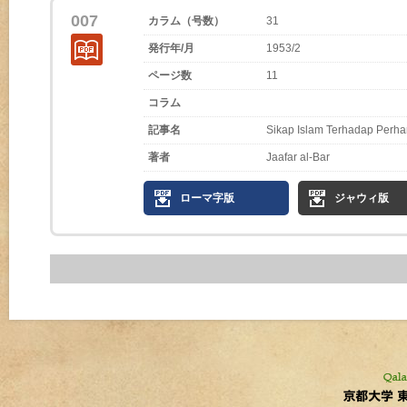
007
カラム（号数）
31
発行年/月
1953/2
ページ数
11
コラム
記事名
Sikap Islam Terhadap Perh
著者
Jaafar al-Bar
ローマ字版
ジャウィ版