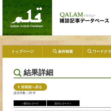
トップページ
条件検索
ワードク
結果詳細
前画面へ戻る
該当件数：26 件
＜前のレコード
次のレコード＞