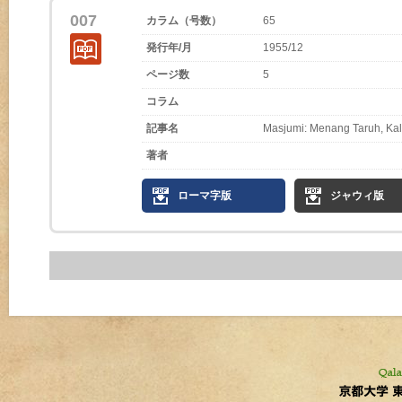
007
カラム（号数）
65
発行年/月
1955/12
ページ数
5
コラム
記事名
Masjumi: Menang Taruh, Ka
著者
ローマ字版
ジャウィ版