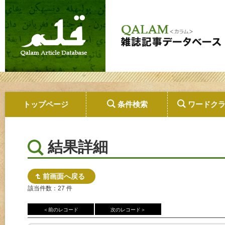
トップページ
条件検索
ワードク
結果詳細
前画面へ戻る
該当件数：27 件
＜前のレコード
次のレコード＞