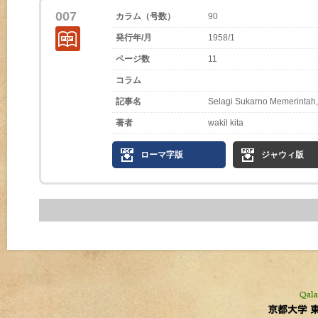
007
カラム（号数）
90
発行年/月
1958/1
ページ数
11
コラム
記事名
Selagi Sukarno Memerintah,
著者
wakil kita
ローマ字版
ジャウィ版