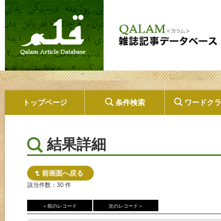
トップページ
条件検索
ワードク
結果詳細
前画面へ戻る
該当件数：30 件
＜前のレコード
次のレコード＞