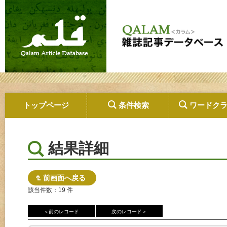
トップページ
条件検索
ワードク
結果詳細
前画面へ戻る
該当件数：19 件
＜前のレコード
次のレコード＞