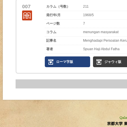
007
カラム（号数）
211
発行年/月
1968/5
ページ数
7
コラム
menungan masyarakat
記事名
Menghadapi Persoalan Keru
著者
Spuan Haji Abdul Fatha
ローマ字版
ジャウィ版