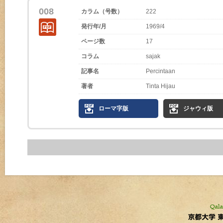
008
カラム（号数）
222
発行年/月
1969/4
ページ数
17
コラム
sajak
記事名
Percintaan
著者
Tinta Hijau
ローマ字版
ジャウィ版