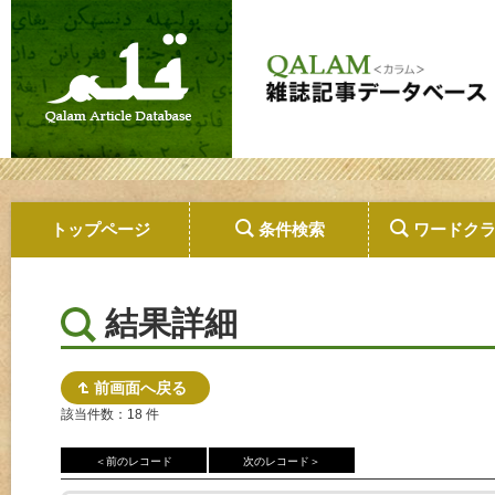
トップページ
条件検索
ワードク
結果詳細
前画面へ戻る
該当件数：18 件
＜前のレコード
次のレコード＞