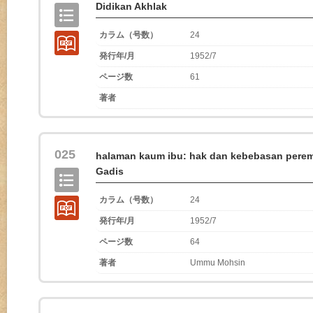
Didikan Akhlak
カラム（号数）
24
発行年/月
1952/7
ページ数
61
著者
025
halaman kaum ibu: hak dan kebebasan pere
Gadis
カラム（号数）
24
発行年/月
1952/7
ページ数
64
著者
Ummu Mohsin