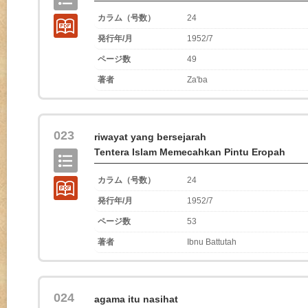
カラム（号数）
24
発行年/月
1952/7
ページ数
49
著者
Za'ba
023
riwayat yang bersejarah
Tentera Islam Memecahkan Pintu Eropah
カラム（号数）
24
発行年/月
1952/7
ページ数
53
著者
Ibnu Battutah
024
agama itu nasihat