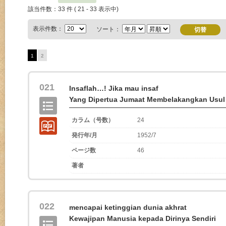
該当件数：33 件 ( 21 - 33 表示中)
表示件数：
ソート：
1
2
021
Insaflah…! Jika mau insaf
Yang Dipertua Jumaat Membelakangkan Usul
カラム（号数）
24
発行年/月
1952/7
ページ数
46
著者
022
mencapai ketinggian dunia akhrat
Kewajipan Manusia kepada Dirinya Sendiri