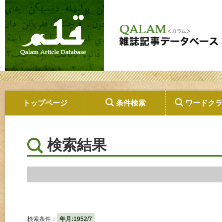
トップページ
条件検索
ワードク
検索結果
検索条件：
年月:1952/7