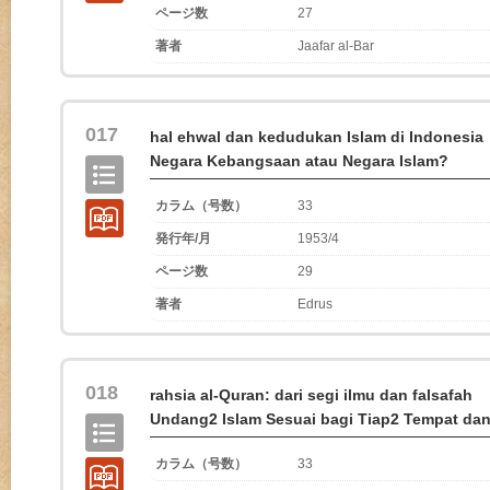
ページ数
27
著者
Jaafar al-Bar
017
hal ehwal dan kedudukan Islam di Indonesia
Negara Kebangsaan atau Negara Islam?
カラム（号数）
33
発行年/月
1953/4
ページ数
29
著者
Edrus
018
rahsia al-Quran: dari segi ilmu dan falsafah
Undang2 Islam Sesuai bagi Tiap2 Tempat da
カラム（号数）
33