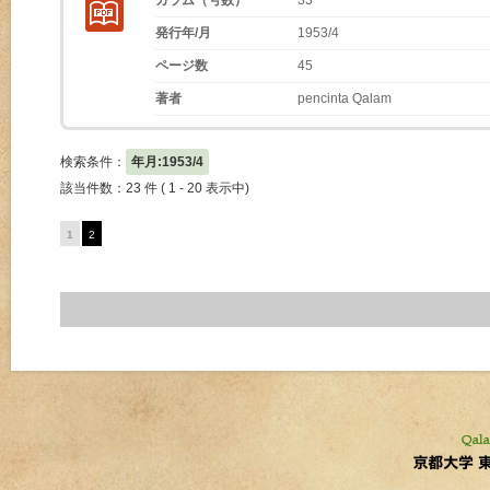
カラム（号数）
33
発行年/月
1953/4
ページ数
45
著者
pencinta Qalam
検索条件：
年月:1953/4
該当件数：23 件 ( 1 - 20 表示中)
1
2