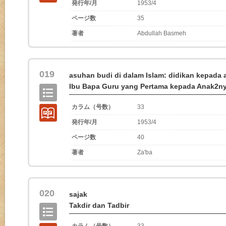
発行年/月
1953/4
ページ数
35
著者
Abdullah Basmeh
019
asuhan budi di dalam Islam: didikan kepada 
Ibu Bapa Guru yang Pertama kepada Anak2n
カラム（号数）
33
発行年/月
1953/4
ページ数
40
著者
Za'ba
020
sajak
Takdir dan Tadbir