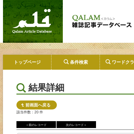
トップページ
条件検索
ワードク
結果詳細
前画面へ戻る
該当件数：20 件
＜前のレコード
次のレコード＞