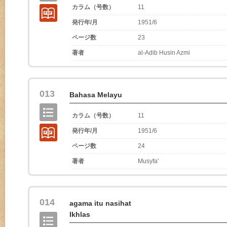
カラム（号数）
11
発行年/月
1951/6
ページ数
23
著者
al-Adib Husin Azmi
013
Bahasa Melayu
カラム（号数）
11
発行年/月
1951/6
ページ数
24
著者
Musyfa'
014
agama itu nasihat
Ikhlas