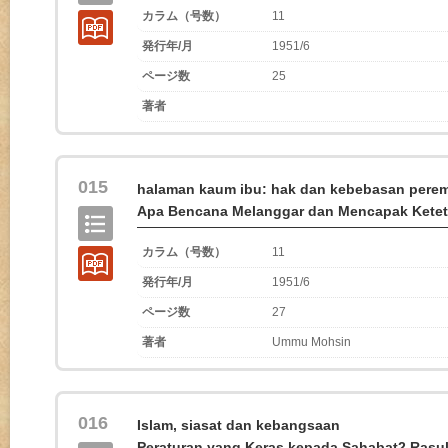
カラム（号数）
11
発行年/月
1951/6
ページ数
25
著者
015
halaman kaum ibu: hak dan kebebasan pere
Apa Bencana Melanggar dan Mencapak Ketet
カラム（号数）
11
発行年/月
1951/6
ページ数
27
著者
Ummu Mohsin
016
Islam, siasat dan kebangsaan
Peraturan yang Keras kepada Sahabat2 Rasul