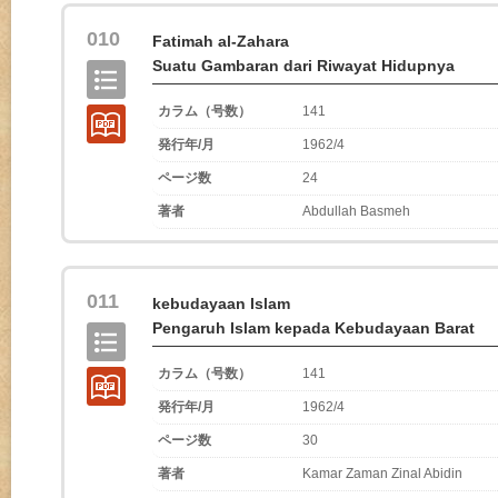
010
Fatimah al-Zahara
Suatu Gambaran dari Riwayat Hidupnya
カラム（号数）
141
発行年/月
1962/4
ページ数
24
著者
Abdullah Basmeh
011
kebudayaan Islam
Pengaruh Islam kepada Kebudayaan Barat
カラム（号数）
141
発行年/月
1962/4
ページ数
30
著者
Kamar Zaman Zinal Abidin